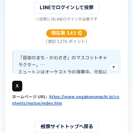
LINEでログインして投票
※投票にはLINEログインが必要です
現在第 141 位
（累計 1276 ポイント）
「音楽のまち・かわさき」のマスコットキャ
ラクター。

▼
ミュートンはオーケストラの演奏中、元気に
飛び出してきた音符から生まれた㌧！頭のつ
X
ばさをくるくる回して、空を飛びながらいろ
んな音楽を探しにいく㌧～♪
ホームページ URL:
https://www.ongakunomachi.jp/co
ntents/muton/index.htm
← 投票サイトトップへ戻る